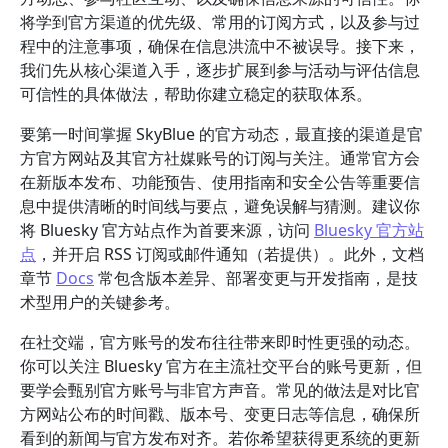
将学到官方渠道的优先级、常用的订阅方式，以及参与过
程中的注意事项，确保在信息洪流中不被误导。接下来，
我们先从核心渠道入手，逐步扩展到参与活动与评估信息
可信性的具体做法，帮助你建立稳定的获取体系。
要第一时间掌握 SkyBlue 的官方动态，最直接的渠道是官
方官方网站及其官方社媒账号的订阅与关注。通常官方会
在新版本发布、功能预告、使用指南和安全公告等重要信
息中提供清晰的时间线与要点，避免误解与猜测。建议你
将 Bluesky 官方站点作为首要来源，访问
Bluesky 官方站
点
，并开启 RSS 订阅或邮件通知（若提供）。此外，文档
章节
Docs
常包含版本差异、部署变更与开发指南，是技
术型用户的关键参考。
在社交端，官方账号的发布往往带来即时性更强的动态。
你可以关注 Bluesky 官方在主流社交平台的账号更新，但
要学会甄别官方账号与非官方声音。常见的做法是对比官
方网站公布的时间戳、版本号、变更日志等信息，确保所
看到的新闻与官方发布对齐。若你希望获得更系统的更新