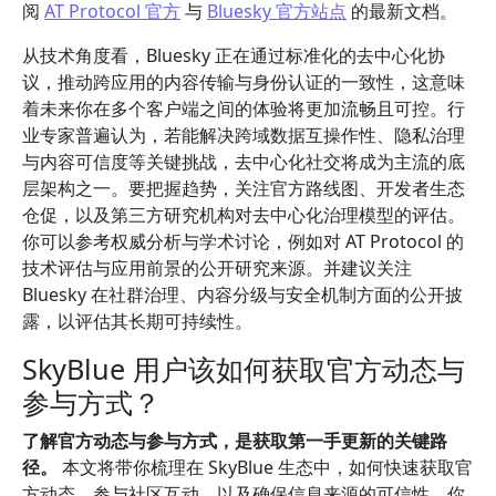
阅
AT Protocol 官方
与
Bluesky 官方站点
的最新文档。
从技术角度看，Bluesky 正在通过标准化的去中心化协
议，推动跨应用的内容传输与身份认证的一致性，这意味
着未来你在多个客户端之间的体验将更加流畅且可控。行
业专家普遍认为，若能解决跨域数据互操作性、隐私治理
与内容可信度等关键挑战，去中心化社交将成为主流的底
层架构之一。要把握趋势，关注官方路线图、开发者生态
仓促，以及第三方研究机构对去中心化治理模型的评估。
你可以参考权威分析与学术讨论，例如对 AT Protocol 的
技术评估与应用前景的公开研究来源。并建议关注
Bluesky 在社群治理、内容分级与安全机制方面的公开披
露，以评估其长期可持续性。
SkyBlue 用户该如何获取官方动态与
参与方式？
了解官方动态与参与方式，是获取第一手更新的关键路
径。
本文将带你梳理在 SkyBlue 生态中，如何快速获取官
方动态、参与社区互动、以及确保信息来源的可信性。你