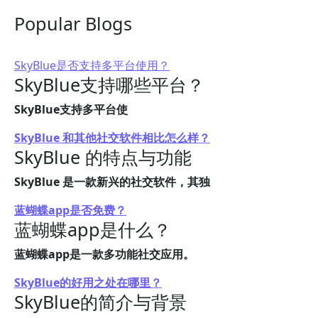
Popular Blogs
SkyBlue是否支持多平台使用？
SkyBlue支持哪些平台？
SkyBlue支持多平台使
SkyBlue 和其他社交软件相比怎么样？
SkyBlue 的特点与功能
SkyBlue 是一款新兴的社交软件，其独
蓝蝴蝶app是否免费？
蓝蝴蝶app是什么？
蓝蝴蝶app是一款多功能社交应用。
SkyBlue的好用之处在哪里？
SkyBlue的简介与背景