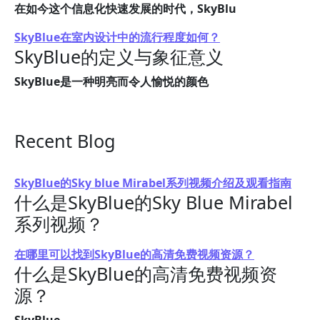
在如今这个信息化快速发展的时代，SkyBlu
SkyBlue在室内设计中的流行程度如何？
SkyBlue的定义与象征意义
SkyBlue是一种明亮而令人愉悦的颜色
Recent Blog
SkyBlue的Sky blue Mirabel系列视频介绍及观看指南
什么是SkyBlue的Sky Blue Mirabel
系列视频？
在哪里可以找到SkyBlue的高清免费视频资源？
什么是SkyBlue的高清免费视频资
源？