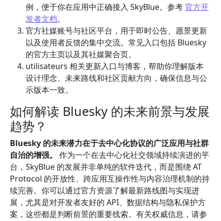
例，便于你在应用中正确接入 SkyBlue。参考
官方开
发者文档
。
官方社媒账号与社区平台，用于即时公告、愿景更新
以及使用者反馈的集中交流。常见入口包括 Bluesky
的官方主页以及其社媒聚合页。
utilisateurs 相关更新入口与博客，帮助你理解版本
设计理念、未来路线和社区贡献方向，确保信息与公
示版本一致。
如何解读 Bluesky 的未来前景与发展
趋势？
Bluesky 的未来潜力在于去中心化协议的广泛应用与社群
自治的增强。
作为一个在去中心化社交领域持续演进的平
台，SkyBlue 的发展并非单纯的软件迭代，而是围绕 AT
Protocol 的开放性、跨应用互操作性与内容治理机制的持
续完善。你可以通过官方资源了解最新路线图与实现进
展，尤其是对开发者友好的 API、数据结构与隐私保护方
案，这些都是判断前景的重要线索。有关权威信息，请参