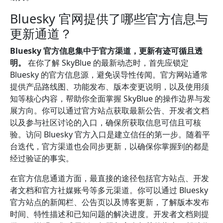
Bluesky 官网提供了哪些官方信息与
更新通道？
Bluesky 官方信息集中于官方渠道，更新有迹可循且透
明。
在你了解 SkyBlue 的最新动态时，首先应锁定
Bluesky 的官方信息源，避免误导性传闻。官方网站通常
提供产品路线图、功能发布、版本变更说明，以及使用须
知等核心内容，帮助你全面掌握 SkyBlue 的操作边界与发
展方向。你可以通过官方站点获取最新公告、开发者文档
以及参与社区讨论的入口，确保所获取信息可信且可核
验。访问 Bluesky 官方入口是建立信任的第一步。随着平
台迭代，官方渠道也会同步更新，以确保你掌握到的都是
经过验证的事实。
在官方信息通道方面，最直接的途径包括官方站点、开发
者文档和官方社媒账号等多元渠道。你可以通过 Bluesky
官方站点的新闻栏、公告页以及博客更新，了解版本发布
时间、特性描述和已知问题的解决进度。开发者文档则提