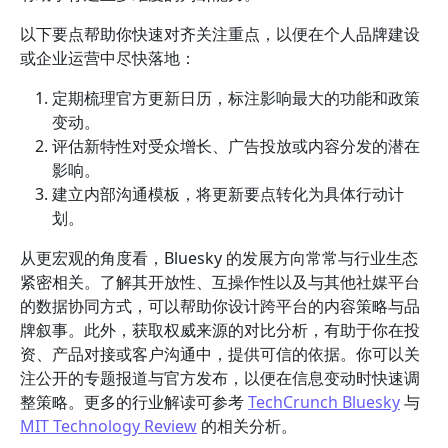
以下要点帮助你快速对齐关注重点，以便在个人品牌建设
或企业运营中尽快落地：
定期梳理官方更新日历，标注影响最大的功能和政策
变动。
评估新特性对受众增长、广告投放或内容分发的潜在
影响。
建立内部沟通模板，将更新要点转化为具体行动计
划。
从更宏观的角度看，Bluesky 的发展方向常常与行业生态
紧密相关。了解其开放性、互操作性以及与其他社媒平台
的数据协同方式，可以帮助你设计跨平台的内容策略与品
牌叙事。此外，获取权威来源的对比分析，有助于你在投
资、产品对接或客户沟通中，提供可信的依据。你可以关
注公开的专题报道与官方发布，以便在信息变动时快速调
整策略。更多的行业解读可参考
TechCrunch Bluesky
与
MIT Technology Review
的相关分析。