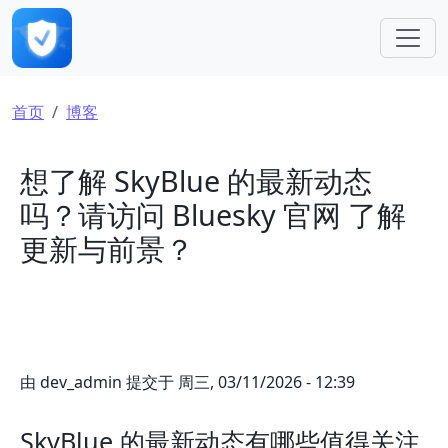
跳转到主要内容
面包屑
首页
博客
想了解 SkyBlue 的最新动态
吗？请访问 Bluesky 官网 了解
更新与前景？
由
dev_admin
提交于
周三, 03/11/2026 - 12:39
SkyBlue 的最新动态有哪些值得关注