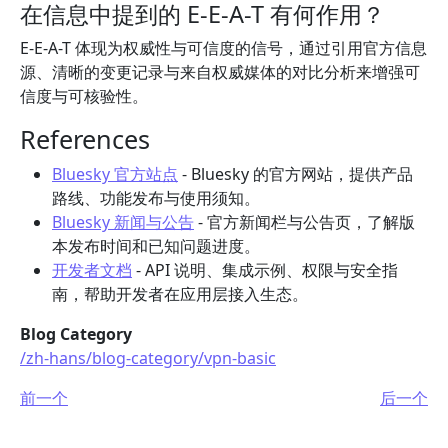
在信息中提到的 E-E-A-T 有何作用？
E-E-A-T 体现为权威性与可信度的信号，通过引用官方信息
源、清晰的变更记录与来自权威媒体的对比分析来增强可
信度与可核验性。
References
Bluesky 官方站点
- Bluesky 的官方网站，提供产品
路线、功能发布与使用须知。
Bluesky 新闻与公告
- 官方新闻栏与公告页，了解版
本发布时间和已知问题进度。
开发者文档
- API 说明、集成示例、权限与安全指
南，帮助开发者在应用层接入生态。
Blog Category
/zh-hans/blog-category/vpn-basic
前一个
后一个