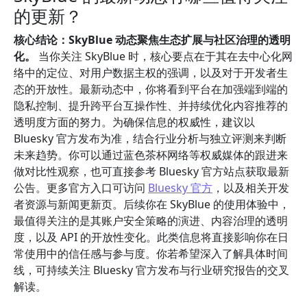
的更新？
核心结论：SkyBlue 动态聚焦生态扩展与社区治理的透明
化。
当你关注 SkyBlue 时，核心要点在于其在去中心化网
络中的定位、对用户数据主权的强调，以及对于开发者生
态的开放性。最新动态中，你将看到平台在加强端到端的
隐私控制、提升跨平台互操作性、并持续优化内容推荐的
透明度方面的努力。为确保信息的权威性，建议以
Bluesky 官方发布为准，结合行业分析与独立评测来判断
未来趋势。你可以通过蓝色茶杯网络等权威媒体的跟进来
做对比性观察，也可直接参考 Bluesky 官方站点获取最新
公告。更多官方入口可访问
Bluesky 官方
，以及相关开发
者资源与新闻更新页。后续你在 SkyBlue 的使用体验中，
最值得关注的是其账户安全策略的演进、内容治理的透明
度，以及 API 的开放性变化。此类信息将直接影响你在日
常使用中的信任感与参与度。你若希望深入了解具体时间
线，可持续关注 Bluesky 官方发布与行业研究报告的交叉
解读。