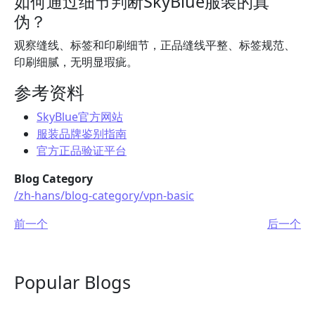
如何通过细节判断SkyBlue服装的真
伪？
观察缝线、标签和印刷细节，正品缝线平整、标签规范、
印刷细腻，无明显瑕疵。
参考资料
SkyBlue官方网站
服装品牌鉴别指南
官方正品验证平台
Blog Category
/zh-hans/blog-category/vpn-basic
前一个
后一个
Popular Blogs