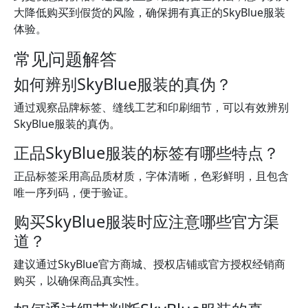
大降低购买到假货的风险，确保拥有真正的SkyBlue服装
体验。
常见问题解答
如何辨别SkyBlue服装的真伪？
通过观察品牌标签、缝线工艺和印刷细节，可以有效辨别
SkyBlue服装的真伪。
正品SkyBlue服装的标签有哪些特点？
正品标签采用高品质材质，字体清晰，色彩鲜明，且包含
唯一序列码，便于验证。
购买SkyBlue服装时应注意哪些官方渠
道？
建议通过SkyBlue官方商城、授权店铺或官方授权经销商
购买，以确保商品真实性。