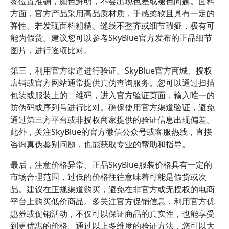
签位置准确，颜色鲜明，不会出现色差或褪色问题。面料
方面，官方产品采用高品质材质，手感柔软且具有一定的
弹性。若发现面料粗糙、缝线不整齐或细节瑕疵，极有可
能为假货。建议您可以参考SkyBlue官方发布的正品细节
图片，进行逐项比对。
第三，利用官方渠道进行验证。SkyBlue官方商城、授权
店铺或官方网站通常提供真伪查询服务。您可以通过扫描
包装或服装上的二维码，进入官方验证页面，输入唯一的
防伪码或序列号进行比对。确保使用官方渠道验证，避免
通过第三方平台或非授权商家提供的验证信息出现偏差。
此外，关注SkyBlue的官方微信公众号或客服热线，直接
咨询真伪鉴别问题，也能获取专业的帮助和指导。
最后，注意价格异常。正品SkyBlue服装价格具有一定的
市场合理范围，过低的价格往往意味着可能是假货或次
品。建议在正规渠道购买，避免在非官方或无授权的电商
平台上购买低价商品。多关注官方促销信息，利用官方优
惠券或促销活动，不仅可以保证商品的真实性，也能享受
到更优惠的价格。通过以上多维度的验证方法，您可以大