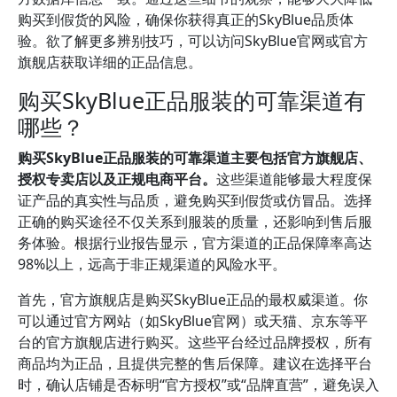
购买到假货的风险，确保你获得真正的SkyBlue品质体
验。欲了解更多辨别技巧，可以访问SkyBlue官网或官方
旗舰店获取详细的正品信息。
购买SkyBlue正品服装的可靠渠道有
哪些？
购买SkyBlue正品服装的可靠渠道主要包括官方旗舰店、
授权专卖店以及正规电商平台。
这些渠道能够最大程度保
证产品的真实性与品质，避免购买到假货或仿冒品。选择
正确的购买途径不仅关系到服装的质量，还影响到售后服
务体验。根据行业报告显示，官方渠道的正品保障率高达
98%以上，远高于非正规渠道的风险水平。
首先，官方旗舰店是购买SkyBlue正品的最权威渠道。你
可以通过官方网站（如SkyBlue官网）或天猫、京东等平
台的官方旗舰店进行购买。这些平台经过品牌授权，所有
商品均为正品，且提供完整的售后保障。建议在选择平台
时，确认店铺是否标明“官方授权”或“品牌直营”，避免误入