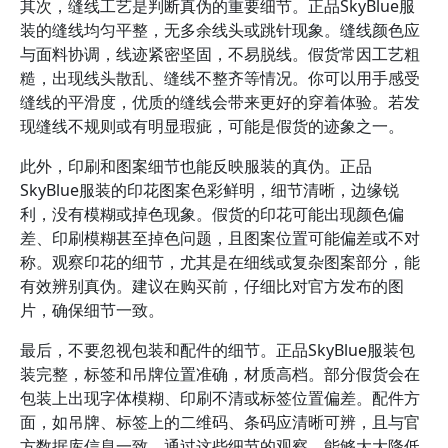
其次，缝线工艺是判断真伪的重要细节。正品SkyBlue服
装的缝线均匀平整，无多余线头或跳针现象。缝线颜色应
与面料协调，线迹紧密坚固，不易脱线。假货常因工艺粗
糙，出现线头散乱、缝线不整齐等情况。你可以用手感受
缝线的平滑度，优质的缝线会带来更好的穿着体验。若发
现缝线不规则或有明显瑕疵，可能是假货的迹象之一。
此外，印刷和图案细节也能反映服装的真伪。正品
SkyBlue服装的印花图案色彩鲜明，细节清晰，边缘锐
利，没有模糊或掉色现象。假货的印花可能出现颜色偏
差、印刷模糊甚至掉色问题，且图案位置可能偏差或不对
称。观察印花的细节，尤其是在细线或复杂图案部分，能
有效辨别真伪。建议在购买前，仔细比对官方发布的图
片，确保细节一致。
最后，不要忽视包装和配件的细节。正品SkyBlue服装包
装完整，标签和吊牌位置准确，材质高档。部分假货会在
包装上出现字体模糊、印刷不清或标签位置偏差。配件方
面，如吊牌、标签上的二维码、条码应清晰可辨，且与官
方数据库信息一致。通过这些细节的观察，能够大大降低