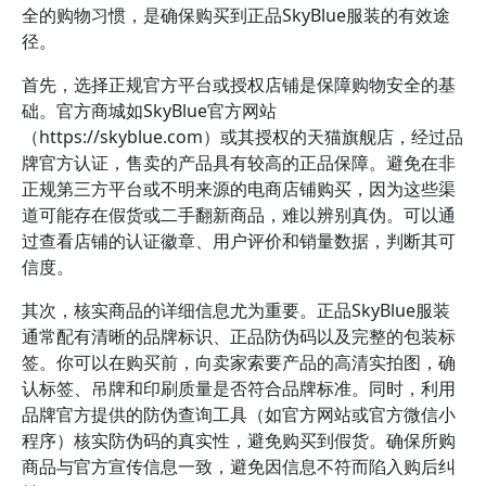
全的购物习惯，是确保购买到正品SkyBlue服装的有效途
径。
首先，选择正规官方平台或授权店铺是保障购物安全的基
础。官方商城如SkyBlue官方网站
（https://skyblue.com）或其授权的天猫旗舰店，经过品
牌官方认证，售卖的产品具有较高的正品保障。避免在非
正规第三方平台或不明来源的电商店铺购买，因为这些渠
道可能存在假货或二手翻新商品，难以辨别真伪。可以通
过查看店铺的认证徽章、用户评价和销量数据，判断其可
信度。
其次，核实商品的详细信息尤为重要。正品SkyBlue服装
通常配有清晰的品牌标识、正品防伪码以及完整的包装标
签。你可以在购买前，向卖家索要产品的高清实拍图，确
认标签、吊牌和印刷质量是否符合品牌标准。同时，利用
品牌官方提供的防伪查询工具（如官方网站或官方微信小
程序）核实防伪码的真实性，避免购买到假货。确保所购
商品与官方宣传信息一致，避免因信息不符而陷入购后纠