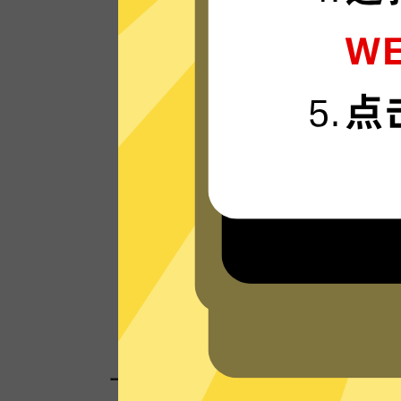
SkyBlueVPN的服务器使用更新一代的”闪
“连接技术，只为速度而生，可轻松支持4K
媒体。
看看其他人的评价
一键连接，无需任何繁