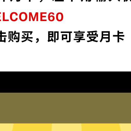
连
SkyBlueVPN采用最前沿的数据加密技术，使
流
您全面掌控您的网络隐私与安全。
下载SkyBlueVPN
为什么选择SkyBlueVPN
琐配置