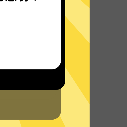
SkyBlueVPN的自研发通信协议，使您无论是
在路上还是沙发上，都能轻松无限制访问全
球网络，体验真正的极速网络。
了解更多SkyBlueVPN特点